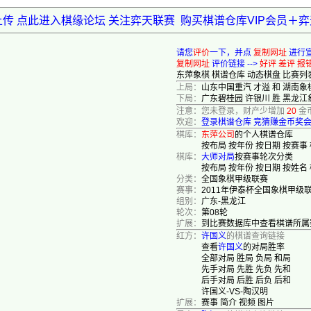
上传 点此进入棋缘论坛 关注弈天联赛
购买棋谱仓库VIP会员＋
请您
评价
一下，并点
复制网址
进行
复制网址
评价链接 -->
好评
差评
报
东萍象棋
棋谱仓库
动态棋盘
比赛列
上局：
山东中国重汽 才溢 和 湖南象
下局：
广东碧桂园 许银川 胜 黑龙江
注意：您未登录，财产少增加
20
金
欢迎：
登录棋谱仓库
竞猜赚金币奖
棋库：
东萍公司
的个人棋谱仓库
按布局
按年份
按日期
按赛事
棋库：
大师对局
按赛事轮次分类
按布局
按年份
按日期
按姓名
分类：
全国象棋甲级联赛
赛事：
2011年伊泰杯全国象棋甲级
组别：
广东-黑龙江
轮次：
第08轮
扩展：
到比赛数据库中查看棋谱所属
红方：
许国义
的棋谱查询链接
查看
许国义
的对局胜率
全部对局
胜局
负局
和局
先手对局
先胜
先负
先和
后手对局
后胜
后负
后和
许国义-VS-陶汉明
扩展：
赛事
简介
视频
图片