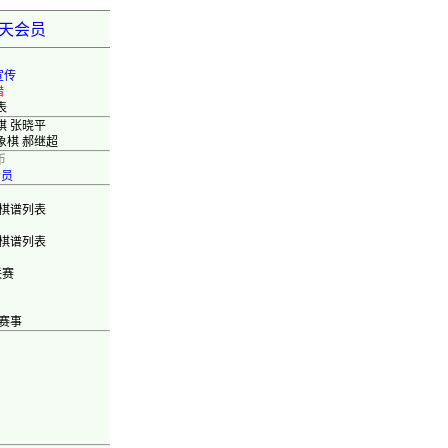
弈天会员
宣传
错
表
棋 张晓平
象棋 郝继超
币
会员
棋谱列表
棋谱列表
联赛
赛事