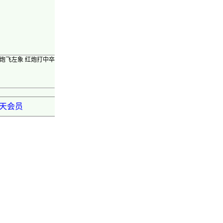
底炮飞左象 红炮打中卒
弈天会员