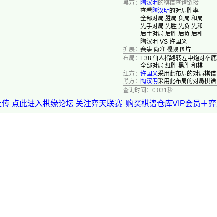
黑方：
陶汉明
的棋谱查询链接
查看
陶汉明
的对局胜率
全部对局
胜局
负局
和局
先手对局
先胜
先负
先和
后手对局
后胜
后负
后和
陶汉明-VS-许国义
扩展：
赛事
简介
视频
图片
布局：
E38 仙人指路转左中炮对卒
全部对局
红胜
黑胜
和棋
红方：
许国义
采用此布局的对局棋谱
黑方：
陶汉明
采用此布局的对局棋谱
查询时间：0.031秒
上传 点此进入棋缘论坛 关注弈天联赛
购买棋谱仓库VIP会员＋