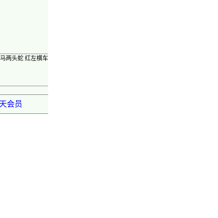
风马两头蛇 红左横车
弈天会员