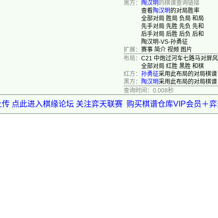
黑方：
陶汉明
的棋谱查询链接
查看
陶汉明
的对局胜率
全部对局
胜局
负局
和局
先手对局
先胜
先负
先和
后手对局
后胜
后负
后和
陶汉明-VS-孙勇征
扩展：
赛事
简介
视频
图片
布局：
C21 中炮过河车七路马对屏
全部对局
红胜
黑胜
和棋
红方：
孙勇征
采用此布局的对局棋谱
黑方：
陶汉明
采用此布局的对局棋谱
查询时间：0.008秒
上传 点此进入棋缘论坛 关注弈天联赛
购买棋谱仓库VIP会员＋