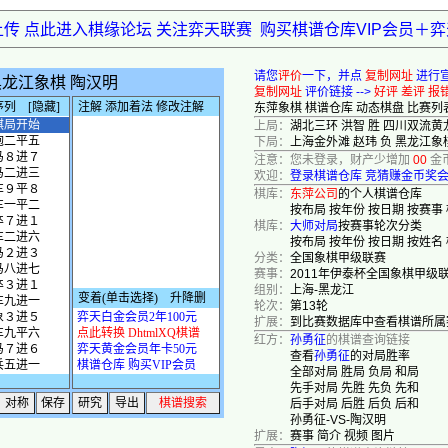
上传 点此进入棋缘论坛 关注弈天联赛
购买棋谱仓库VIP会员＋
请您
评价
一下，并点
复制网址
进行
复制网址
评价链接 -->
好评
差评
报
东萍象棋
棋谱仓库
动态棋盘
比赛列
上局：
湖北三环 洪智 胜 四川双流黄
下局：
上海金外滩 赵玮 负 黑龙江象
注意：您未登录，财产少增加
00
金
欢迎：
登录棋谱仓库
竞猜赚金币奖
棋库：
东萍公司
的个人棋谱仓库
按布局
按年份
按日期
按赛事
棋库：
大师对局
按赛事轮次分类
按布局
按年份
按日期
按姓名
分类：
全国象棋甲级联赛
赛事：
2011年伊泰杯全国象棋甲级
组别：
上海-黑龙江
轮次：
第13轮
扩展：
到比赛数据库中查看棋谱所属
红方：
孙勇征
的棋谱查询链接
查看
孙勇征
的对局胜率
全部对局
胜局
负局
和局
先手对局
先胜
先负
先和
后手对局
后胜
后负
后和
孙勇征-VS-陶汉明
扩展：
赛事
简介
视频
图片