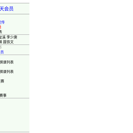
弈天会员
宣传
错
表
龙溪 李少庚
棋 聂铁文
币
会员
棋谱列表
棋谱列表
联赛
赛事