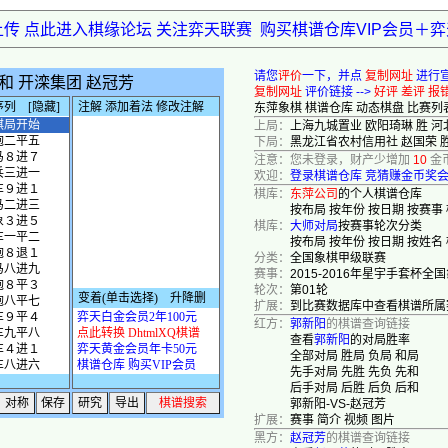
上传 点此进入棋缘论坛 关注弈天联赛
购买棋谱仓库VIP会员＋
请您
评价
一下，并点
复制网址
进行
复制网址
评价链接 -->
好评
差评
报
东萍象棋
棋谱仓库
动态棋盘
比赛列
上局：
上海九城置业 欧阳琦琳 胜 河
下局：
黑龙江省农村信用社 赵国荣 
注意：您未登录，财产少增加
10
金
欢迎：
登录棋谱仓库
竞猜赚金币奖
棋库：
东萍公司
的个人棋谱仓库
按布局
按年份
按日期
按赛事
棋库：
大师对局
按赛事轮次分类
按布局
按年份
按日期
按姓名
分类：
全国象棋甲级联赛
赛事：
2015-2016年星宇手套杯
轮次：
第01轮
扩展：
到比赛数据库中查看棋谱所属
红方：
郭新阳
的棋谱查询链接
查看
郭新阳
的对局胜率
全部对局
胜局
负局
和局
先手对局
先胜
先负
先和
后手对局
后胜
后负
后和
郭新阳-VS-赵冠芳
扩展：
赛事
简介
视频
图片
黑方：
赵冠芳
的棋谱查询链接