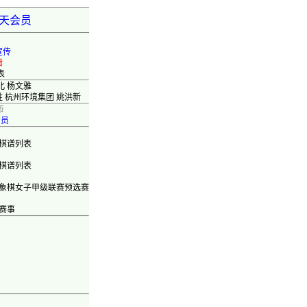
弈天会员
宣传
错
表
北 杨文雅
胜 杭州环境集团 姚洪新
币
会员
棋谱列表
棋谱列表
全国象棋女子甲级联赛预选赛
赛事