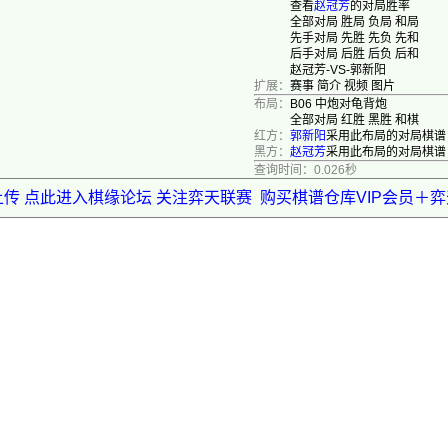
查看
赵冠芳
的对局胜率
全部对局
胜局
负局
和局
先手对局
先胜
先负
先和
后手对局
后胜
后负
后和
赵冠芳-VS-郭新阳
扩展：
赛事
简介
视频
图片
布局：
B06 中炮对龟背炮
全部对局
红胜
黑胜
和棋
红方：
郭新阳
采用此布局的对局棋谱
黑方：
赵冠芳
采用此布局的对局棋谱
查询时间：0.026秒
上传 点此进入棋缘论坛 关注弈天联赛
购买棋谱仓库VIP会员＋