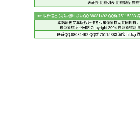
表转换
比赛列表
比赛规程
参赛
-=> 版权信息 [
网站地图
联系QQ:88081492 QQ群:7511538
本站原创文章版权归作者和
东萍象棋网
共同拥有，
东萍象棋专业网站 Copyright 2004
东萍象棋网
版
联系QQ:88081492 QQ群:75115383 淘宝:h