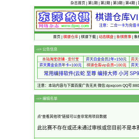
杂志首页
|
第1期
|
第2期
|
第3期
|
第4期
|
棋谱仓库V
注意：二合一卡为充值卡
首页
|
棋谱仓库
|
棋谱下载
|
动态棋盘
|
象棋赛事
|
象
-=>
公告信息
本站淘宝店铺 - 支付宝
弈天白金会员2年=150元
弈天
弈天黄金会员年卡=100元
棋谱仓库vip会员=100元
弈天
常用编排软件(云蛇 至尊 编排大师 小河 S
注意：本站内容与下面百度广告无关 微信:dpxqcom QQ号:88081
-=> 
点“查看其他项”链接可以查非常用项目数据
此比赛不存在或还未通过审核或您目前不是本