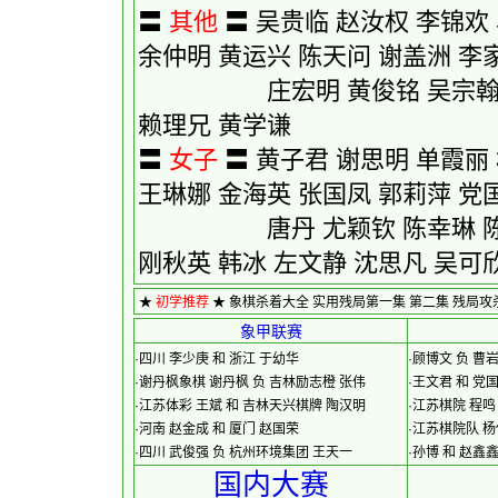
〓
其他
〓
吴贵临
赵汝权
李锦欢
余仲明
黄运兴
陈天问
谢盖洲
李
庄宏明
黄俊铭
吴宗
赖理兄
黄学谦
〓
女子
〓
黄子君
谢思明
单霞丽
王琳娜
金海英
张国凤
郭莉萍
党
唐丹
尤颖钦
陈幸琳
刚秋英
韩冰
左文静
沈思凡
吴可
★
初学推荐
★
象棋杀着大全
实用残局第一集
第二集
残局攻
象甲联赛
·
四川 李少庚 和 浙江 于幼华
·
顾博文 负 曹
·
谢丹枫象棋 谢丹枫 负 吉林励志橙 张伟
·
王文君 和 党
·
江苏体彩 王斌 和 吉林天兴棋牌 陶汉明
·
江苏棋院 程鸣
·
河南 赵金成 和 厦门 赵国荣
·
江苏棋院队 杨
·
四川 武俊强 负 杭州环境集团 王天一
·
孙博 和 赵鑫
国内大赛