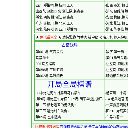
·
四川 郑惟桐 胜 杭州 王天一
·
山西 董波 和
·
山西队 赵顺心 负 浙江队 赵鑫鑫
·
浦东 葛维蒲 胜
·
湖北 洪智 胜 浙江 赵鑫鑫
·
安徽 梅娜 胜 
·
广东 许银川 胜 北京 王天一
·
河北 张江 和 
·
河北 陆伟韬 负 四川 郑惟桐
·
浙江 陈寒峰 
★
象棋谱大全
★
适情雅趣
竹香斋
桔中秘
韬略元机
梦入神机
古谱残局
·
第001局 气吞关右
·
敌字 第一局
·
马禁单士
·
第01局当头
·
001乌龙摆尾
·
让左马-顺炮横
·
第056局 百川汇海
·
让左马-顺炮横
·
第002局 马蹀阏氏
·
顺炮横车破夹马
开局全局棋谱
·
33中炮过河车对屏风马右横车
·
杨官璘二十局 
·
[第9局-顺炮直车对横车]上海-胡荣华(胜)浙江-
·
14 老兵逼宫
刘忆慈
·
第二节 相七进五的走法例2
·
一声霹雳清飚
·
第三节 进炮封车法例2
·
图613 对局实
·
第65局 空中阻击
·
车马冷着一
比赛编排数据库
东萍棋谱仓库会员
全文本DhtmlXQ动态java