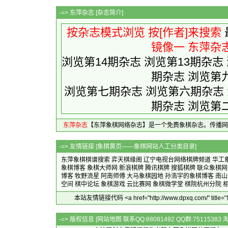
-=> 东萍杂志 [
杂志简介
]
按杂志模式浏览
按[作者]来搜索
镜像一
东萍杂
浏览第14期杂志
浏览第13期杂志
期杂志
浏览第
浏览第七期杂志
浏览第六期杂志
期杂志
浏览第
东萍杂志
【东萍象棋网络杂志】是一个免费象棋杂志。传播网
-=> 友情链接 [
象棋黄页——象棋网站人工分类目录
]
东萍象棋棋谱搜索
弈天棋缘阁
辽宁电视台网络棋牌频道
华工
象棋博客
象棋大师网
新浪棋牌
腾讯棋牌
搜狐棋牌
联众象棋网
博客
牧野流星
阿南师傅
大马象棋园地
孙浩宇的象棋博客
南山
空间
棋中论坛
象棋游戏
云比赛网
象棋微学堂
棋院杭州分院
本站友情链接代码 <a href="http://www.dpxq.com
-=> 版权信息 [
网站地图
联系QQ:88081492 QQ群:7511538