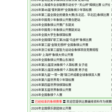
·
2026年金坛区夏季围棋段位级位赛 定级A组
·
2026年上海城市业余联赛乐动长宁·“天山杯”揭棋比赛 公开组
·
2026年第46届“爱利斯杯”全国象棋少年锦标赛
·
2026年第二届全国全民健身大赛(东北区、华北区)象棋比赛
·
2026年中国青少年象棋公开赛合肥站
·
2026年全国象棋公开赛广东韶关
·
2026年中国青少年象棋公开赛韶关站
·
2026年全国大学生象棋锦标赛
·
2026年全国煤矿职工第28届“乌金杯”象棋比赛
·
2026年第三届“金陵无想杯”全国象棋公开赛
·
2026年浙江省第三届智力运动会象棋项目竞赛规程
·
2026年“上海杯”象棋大师公开赛
·
2026年全国象棋公开赛山东潍坊
·
2026年第21届亚洲象棋个人锦标赛 女子组
·
2026年第21届亚洲象棋个人锦标赛 男子组
·
2026年第九届“一带一路”锦江杯成都全球象棋双人赛
·
2026年第六届世界青少年锦标赛
·
2026年第四届世界快棋锦标赛
·
2026年第五届世界象棋公开赛
·
2026年全国象棋个人赛
〓
已经结束的象棋赛事
〓 欢迎您提供比赛
·
2026年全国俱乐部团体公开赛