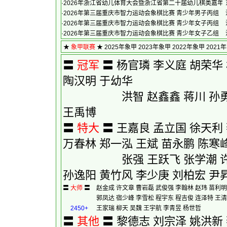
·
2026年浙江省幼儿体育大会暨浙江省第二十届幼儿棋类嘉年
·
2026年第三届重庆市智力运动会象棋比赛 青少年男子丙组
·
2026年第三届重庆市智力运动会象棋比赛 青少年女子丙组
·
2026年第三届重庆市智力运动会象棋比赛 青少年女子乙组
★
象甲联赛
★
2025年象甲
2023年象甲
2022年象甲
2021
〓
冠军
〓
杨官璘
李义庭
胡荣华
陶汉明
于幼华
洪智
赵鑫鑫
蒋川
孙
王禹博
〓
特大
〓
王嘉良
孟立国
徐天利
万春林
郑一泓
王斌
苗永鹏
陈寒
张强
王跃飞
张学潮
孙逸阳
黄竹风
李少庚
刘柏宏
尹
〓
大师
〓
赵金成
许文章
曹岩磊
武俊强
李翰林
赵玮
苗利明
郭凤达
宿少峰
李雪松
程宇东
程吉俊
连泽特
王清
2450+
王家瑞
柳天
吴魏
王宇航
李青昱
杨世哲
〓
其他
〓
黎德志
刘宗泽
姚洪新