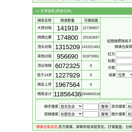
-=> 东萍搜索 [
棋谱仓库
]
棋库名称
棋谱数量
可搜局面
141919
大师对局
11736907
174800
网络比赛
20162947
如想按照残局子
1315209
顶尖对局
141021401
棋谱仓库
红方
956690
其他对局
91973061
标题
6072325
顶尖快棋
0
分类
1227929
低于24步
0
结果
1967564
棋友上传
0
11856436
棋库总计
264894316
棋手搜索
资讯搜索
视频搜索
图片搜索
棋谱仓库会员
:百万棋谱，探索布局深层变化，打谱复盘，分