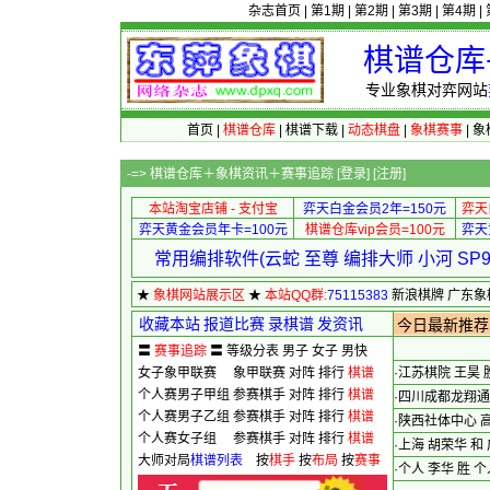
杂志首页
|
第1期
|
第2期
|
第3期
|
第4期
|
棋谱仓库
专业象棋对弈网站
首页
|
棋谱仓库
|
棋谱下载
|
动态棋盘
|
象棋赛事
|
象
-=> 棋谱仓库＋象棋资讯＋赛事追踪 [
登录
] [
注册
本站淘宝店铺 - 支付宝
弈天白金会员2年=150元
弈天
弈天黄金会员年卡=100元
棋谱仓库vip会员=100元
弈天
常用编排软件(云蛇 至尊 编排大师 小河 S
★
象棋网站展示区
★
本站QQ群:
75115383
新浪棋牌
广东象
赛编排软件
棋缘论坛
华工象棋网
香港象棋总会
收藏本站
报道比赛
录棋谱
发资讯
今日最新推荐
〓
赛事追踪
〓
等级分表
男子
女子
男快
女子象甲联赛
象甲联赛
对阵
排行
棋谱
·
江苏棋院 王昊 
个人赛男子甲组
参赛棋手
对阵
排行
棋谱
·
四川成都龙翔通
个人赛男子乙组
参赛棋手
对阵
排行
棋谱
·
陕西社体中心 高菲
个人赛女子组
参赛棋手
对阵
排行
棋谱
·
上海 胡荣华 和 
大师对局
棋谱列表
按
棋手
按
布局
按
赛事
·
个人 李华 胜 