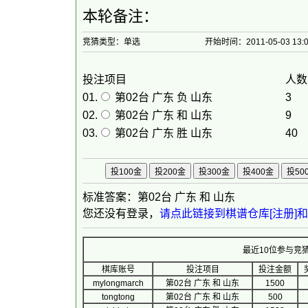
本轮备注：
竞猜类型：单选
开始时间：2011-05-03 13:
投注项目
人数
01.
第02台 广东 负 山东
3
02.
第02台 广东 和 山东
9
03.
第02台 广东 胜 山东
40
标准答案：第02台 广东 和 山东
您还没有登录，
请点此链接到棋谱仓库[注册]和[
最近10位参与竞猜
棋库账号
投注项目
投注金额
mylongmarch
第02台 广东 和 山东
1500
tongtong
第02台 广东 和 山东
500