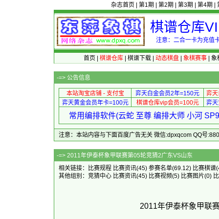
杂志首页
|
第1期
|
第2期
|
第3期
|
第4期
|
棋谱仓库V
注意：二合一卡为充值卡
首页
|
棋谱仓库
|
棋谱下载
|
动态棋盘
|
象棋赛事
|
象
-=>
公告信息
本站淘宝店铺 - 支付宝
弈天白金会员2年=150元
弈天
弈天黄金会员年卡=100元
棋谱仓库vip会员=100元
弈天
常用编排软件(云蛇 至尊 编排大师 小河 S
注意：本站内容与下面百度广告无关 微信:dpxqcom QQ号:88081
-=> 2011年伊泰杯象甲联赛
相关链接：
比赛规程
比赛资讯
(45)
参赛名单
(69.12)
比赛棋谱
其他组别：
竞猜中心
比赛资讯
(45)
比赛视频
(5)
比赛图片
(0)
比
2011年伊泰杯象甲联