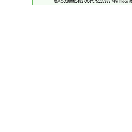
联系QQ:88081492 QQ群:75115383 淘宝:h