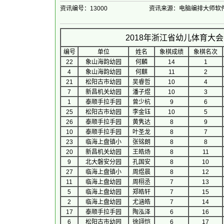
资讯编号：13000
资讯来源：电脑编排大师软
2018年浙江省幼儿体育大
编号
单位
姓名
象棋成绩
象棋名次
22
象山海韵幼园
何麟
14
1
4
象山海韵幼园
何麒
11
2
21
松阳古市幼园
吴睿哲
10
4
7
新昌机关幼园
潘子煜
10
3
1
泰顺手拉手园
曾少杭
9
6
25
松阳古市幼园
李金钰
10
5
26
泰顺手拉手园
黄隽达
8
9
10
泰顺手拉手园
叶圣龙
8
7
23
临海上盘镇小
张铭朗
8
8
20
新昌机关幼园
王皓炀
8
11
9
北大磐安分园
孔国安
8
10
27
临海上盘镇小
周煜晨
8
12
11
临海上盘幼园
周栩丞
7
13
5
临海上盘幼园
郑皓轩
7
15
2
临海上盘幼园
尤涵皓
7
14
17
泰顺手拉手园
陶泓泽
6
16
6
松阳古市幼园
徐翊恺
6
17