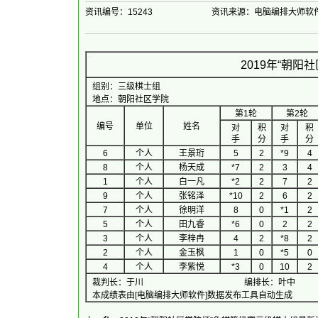
资讯编号：15243
资讯来源：电脑编排大师软
2019年“朝
组别：三级棋士组
地点：朝阳社区学院
第1轮
第2轮
编号
单位
姓名
对
积
对
积
手
分
手
分
6
个人
王景珩
5
2
*9
4
8
个人
杨天成
*7
2
3
4
1
个人
白一凡
*2
2
7
2
9
个人
张铭泽
*10
2
6
2
7
个人
徐明洋
8
0
*1
2
5
个人
田九睿
*6
0
2
2
3
个人
李梓冉
4
2
*8
2
2
个人
金玉枫
1
0
*5
0
4
个人
李紫悦
*3
0
10
2
裁判长：于川
编排长：叶中
本成绩表由[电脑编排大师软件]数据发布工具自动生成