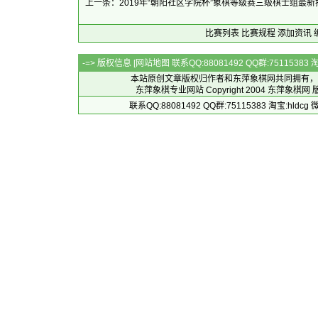
上一条：2019年“朝阳社区学院杯”象棋等级赛三级棋士组最新
比赛列表
比赛规程
添加资讯
-=> 版权信息 [
网站地图
联系QQ:88081492 QQ群:7511538
本站原创文章版权归作者和
东萍象棋网
共同拥有，
东萍象棋专业网站 Copyright 2004
东萍象棋网
版
联系QQ:88081492 QQ群:75115383 淘宝:h