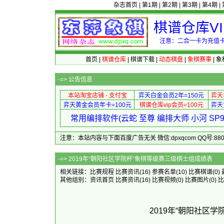
杂志首页
|
第1期
|
第2期
|
第3期
|
第4期
|
棋谱仓库V
注意：二合一卡为充值卡
首页
|
棋谱仓库
|
棋谱下载
|
动态棋盘
|
象棋赛事
|
象
-=>
公告信息
本站淘宝店铺 - 支付宝
弈天白金会员2年=150元
弈天
弈天黄金会员年卡=100元
棋谱仓库vip会员=100元
弈天
常用编排软件(云蛇 至尊 编排大师 小河 S
注意：本站内容与下面百度广告无关 微信:dpxqcom QQ号:88081
-=> 2019年“朝阳社区学院杯
相关链接：
比赛规程
比赛资讯
(16)
参赛名单
(10)
比赛棋谱
(0)
其他组别：
资讯首页
比赛资讯
(16)
比赛视频
(0)
比赛图片
(0)
比
2019年“朝阳社区