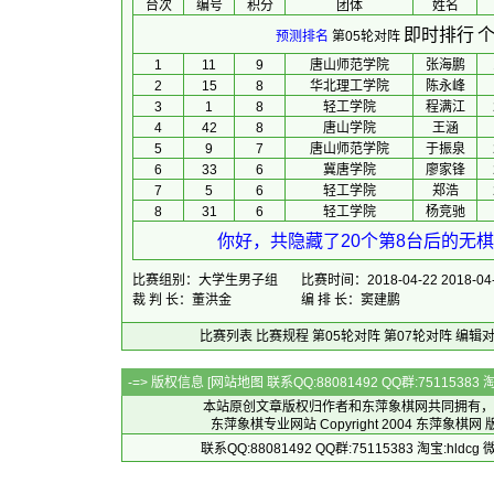
台次
编号
积分
团体
 姓名 
即时排行
个
预测排名
第05轮对阵
1
11
9
唐山师范学院
张海鹏
2
15
8
华北理工学院
陈永峰
3
1
8
轻工学院
程满江
4
42
8
唐山学院
王涵
5
9
7
唐山师范学院
于振泉
6
33
6
冀唐学院
廖家锋
7
5
6
轻工学院
郑浩
8
31
6
轻工学院
杨竞驰
你好，共隐藏了20个第8台后的无棋
比赛组别：大学生男子组
比赛时间：2018-04-22 2018-04
裁 判 长：董洪金
编 排 长：窦建鹏
比赛列表
比赛规程
第05轮对阵
第07轮对阵
编辑
-=> 版权信息 [
网站地图
联系QQ:88081492 QQ群:7511538
本站原创文章版权归作者和
东萍象棋网
共同拥有，
东萍象棋专业网站 Copyright 2004
东萍象棋网
版
联系QQ:88081492 QQ群:75115383 淘宝:h