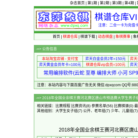
杂志首页
|
第1期
|
第2期
|
第3期
|
第4期
|
棋谱仓库V
注意：二合一卡为充值卡
首页
|
棋谱仓库
|
棋谱下载
|
动态棋盘
|
象棋赛事
|
象
-=>
公告信息
本站淘宝店铺 - 支付宝
弈天白金会员2年=150元
弈天
弈天黄金会员年卡=100元
棋谱仓库vip会员=100元
弈天
常用编排软件(云蛇 至尊 编排大师 小河 S
注意：本站内容与下面百度广告无关 微信:dpxqcom QQ号:88081
-=> 2018年全国业余棋王赛河北赛区唐山市预
相关链接：
比赛规程
比赛资讯
(8)
参赛名单
(56)
比赛棋谱
(0)
最
其他组别：
大学生女子组
(7)
公开、老年组
(7)
少年、儿童组
(7)
2018年全国业余棋王赛河北赛区唐