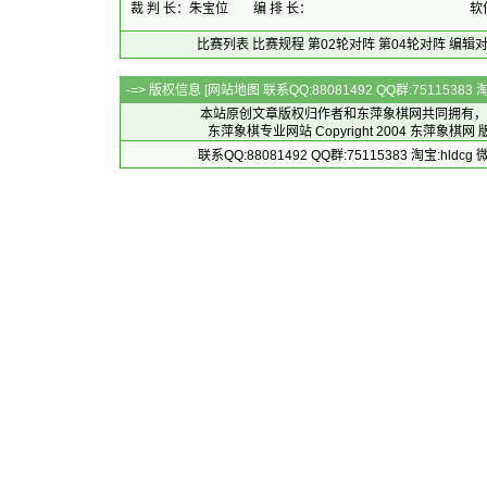
裁 判 长：朱宝位
编 排 长：
软
比赛列表
比赛规程
第02轮对阵
第04轮对阵
编辑
-=> 版权信息 [
网站地图
联系QQ:88081492 QQ群:7511538
本站原创文章版权归作者和
东萍象棋网
共同拥有，
东萍象棋专业网站 Copyright 2004
东萍象棋网
版
联系QQ:88081492 QQ群:75115383 淘宝:h