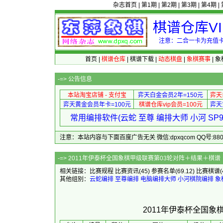
杂志首页
|
第1期
|
第2期
|
第3期
|
第4期
|
棋谱仓库V
注意：二合一卡为充值卡
首页
|
棋谱仓库
|
棋谱下载
|
动态棋盘
|
象棋赛事
|
象
-=>
公告信息
本站淘宝店铺 - 支付宝
弈天白金会员2年=150元
弈天
弈天黄金会员年卡=100元
棋谱仓库vip会员=100元
弈天
常用编排软件(云蛇 至尊 编排大师 小河 S
注意：本站内容与下面百度广告无关 微信:dpxqcom QQ号:88081
-=> 2011年伊泰杯全国象棋甲
相关链接：
比赛规程
比赛资讯
(45)
参赛名单
(69.12)
比赛棋谱
其他组别：
云蛇编排
至尊编排
电脑编排大师
小河棋院编排
象
2011年伊泰杯全国象