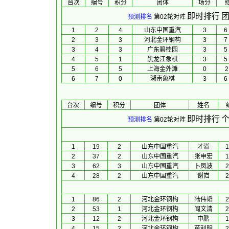
台次
编号
积分
团体
场分
 
即时排行
团
预测排名
第02轮对阵
1
2
4
山东中国重汽
3
6
2
3
3
河北金环钢构
3
7
3
4
3
广东碧桂园
3
5
4
5
1
黑龙江象棋
3
5
5
6
5
上海金外滩
0
2
6
7
0
湖南象棋
3
6
台次
编号
积分
团体
 姓名 
 
即时排行
个
预测排名
第02轮对阵
1
19
2
山东中国重汽
才溢
1
2
37
2
山东中国重汽
张申宏
1
3
62
3
山东中国重汽
卜凤波
2
4
28
2
山东中国重汽
谢岿
2
1
86
2
河北金环钢构
陆伟韬
2
2
53
1
河北金环钢构
阎文清
2
3
12
2
河北金环钢构
申鹏
1
4
15
2
河北金环钢构
苗利明
2