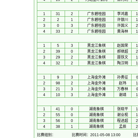
1
31
2
广东碧桂园
李鸿嘉
1
2
2
1
广东碧桂园
许银川
1
3
0
3
广东碧桂园
许国义
2
4
33
2
广东碧桂园
黄海林
1
1
5
3
黑龙江象棋
赵国荣
1
2
39
0
黑龙江象棋
郝继超
2
3
29
2
黑龙江象棋
聂铁文
1
4
32
2
黑龙江象棋
陶汉明
1
1
9
3
上海金外滩
孙勇征
0
2
98
2
上海金外滩
赵玮
1
3
21
3
上海金外滩
万春林
0
4
10
3
上海金外滩
谢靖
1
1
41
0
湖南象棋
张晓平
1
2
55
0
湖南象棋
谢业枧
1
3
56
0
湖南象棋
程进超
2
4
38
1
湖南象棋
孟辰
2
比赛组别：
比赛时间：2011-05-08 13:00
比