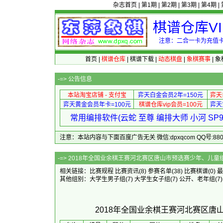
杂志首页
|
第1期
|
第2期
|
第3期
|
第4期
|
棋谱仓库V
注意：二合一卡为充值卡
首页
|
棋谱仓库
|
棋谱下载
|
动态棋盘
|
象棋赛事
|
象
-=>
公告信息
本站淘宝店铺 - 支付宝
弈天白金会员2年=150元
弈天
弈天黄金会员年卡=100元
棋谱仓库vip会员=100元
弈天
常用编排软件(云蛇 至尊 编排大师 小河 S
注意：本站内容与下面百度广告无关 微信:dpxqcom QQ号:88081
-=> 2018年全国业余棋王赛河北赛区唐山市预
相关链接：
比赛规程
比赛资讯
(8)
参赛名单
(38)
比赛棋谱
(0)
最
其他组别：
大学生男子组
(7)
大学生女子组
(7)
公开、老年组
(7)
2018年全国业余棋王赛河北赛区唐