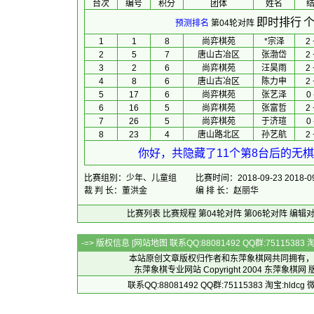
台次
编号
积分
团体
 姓名 
 
即时排行
个
预测排名
第04轮对阵
1
1
8
尚弈棋苑
*
宗泽
2 
2
5
7
唐山古冶区
张渤岱
2 
3
2
6
尚弈棋苑
汪昊雨
2 
4
8
6
唐山古冶区
陈力申
2 
5
17
6
尚弈棋苑
张艺泽
0 
6
16
5
尚弈棋苑
张富哲
2 
7
26
5
尚弈棋苑
于济瑄
0 
8
23
4
唐山路北区
孙艺航
2 
你好，共隐藏了11个第8台后的无棋
比赛组别：少年、儿童组
比赛时间：2018-09-23 2018-09
裁 判 长：董洪金
编 排 长：赵丽华
比赛列表
比赛规程
第04轮对阵
第06轮对阵
编辑
-=> 版权信息 [
网站地图
联系QQ:88081492 QQ群:7511538
本站原创文章版权归作者和
东萍象棋网
共同拥有，
东萍象棋专业网站 Copyright 2004
东萍象棋网
版
联系QQ:88081492 QQ群:75115383 淘宝:h