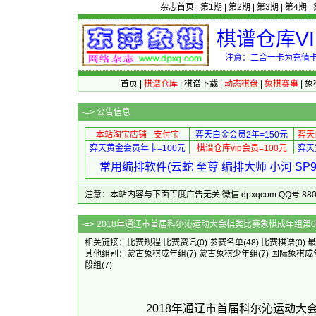
杂志首页
|
第1期
|
第2期
|
第3期
|
第4期
|
棋谱仓库V
注意：二合一卡为充值卡
首页
|
棋谱仓库
|
棋谱下载
|
动态棋盘
|
象棋赛事
|
象
-=>
公告信息
本站淘宝店铺 - 支付宝
弈天白金会员2年=150元
弈天
弈天黄金会员年卡=100元
棋谱仓库vip会员=100元
弈天
常用编排软件(云蛇 至尊 编排大师 小河 S
注意：本站内容与下面百度广告无关 微信:dpxqcom QQ号:88081
-=> 2018年通辽市首届科尔沁运动大会棋类
相关链接：
比赛规程
比赛资讯
(0)
参赛名单
(48)
比赛棋谱
(0)
最
其他组别：
蒙古象棋成年组
(7)
蒙古象棋少年组
(7)
国际象棋成
段组
(7)
2018年通辽市首届科尔沁运动大