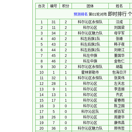
台次
编号
积分
团体
 姓名 
即时排行
个
预测排名
第01轮对阵
1
31
2
科尔沁区永恒队
汪成
2
11
2
科尔沁区
刘国梁
3
34
2
科尔沁区魅力队
母宇军
4
40
2
科左后旗1队
张峰
5
43
2
科左后旗2队
韩子夜
6
44
2
科左后旗2队
刘继江
7
45
2
科左中旗
董国华
8
46
2
科左中旗
金牧仁
9
30
2
科尔沁区永恒队
胡磊
10
1
1
霍林郭勒市
包海日汗
11
32
1
科尔沁区永恒队
张英伟
12
28
1
科尔沁区
左天志
13
9
1
科尔沁区
李连振
14
13
1
科尔沁区
齐武
15
17
1
科尔沁区
翟春雨
16
3
0
科尔沁区
陈卫国
17
5
0
科尔沁区队
郝百军
18
26
0
科尔沁区
周建华
19
7
0
科尔沁区
康伟昌
20
36
0
科尔沁区魅力队
邢伟哲