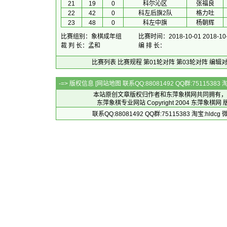
21
19
0
科尔沁区
张福良
22
42
0
科左后旗2队
格力吐
23
48
0
科左中旗
杨朝辉
比赛组别：象棋成年组
比赛时间：2018-10-01 2018-10
裁 判 长：孟和
编 排 长：
比赛列表
比赛规程
第01轮对阵
第03轮对阵
编辑
-=> 版权信息 [
网站地图
联系QQ:88081492 QQ群:7511538
本站原创文章版权归作者和
东萍象棋网
共同拥有，
东萍象棋专业网站 Copyright 2004
东萍象棋网
版
联系QQ:88081492 QQ群:75115383 淘宝:h