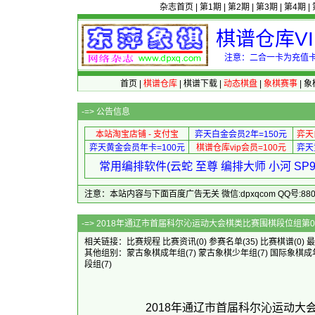
杂志首页
|
第1期
|
第2期
|
第3期
|
第4期
|
棋谱仓库V
注意：二合一卡为充值卡
首页
|
棋谱仓库
|
棋谱下载
|
动态棋盘
|
象棋赛事
|
象
-=>
公告信息
本站淘宝店铺 - 支付宝
弈天白金会员2年=150元
弈天
弈天黄金会员年卡=100元
棋谱仓库vip会员=100元
弈天
常用编排软件(云蛇 至尊 编排大师 小河 S
注意：本站内容与下面百度广告无关 微信:dpxqcom QQ号:88081
-=> 2018年通辽市首届科尔沁运动大会棋类
相关链接：
比赛规程
比赛资讯
(0)
参赛名单
(35)
比赛棋谱
(0)
最
其他组别：
蒙古象棋成年组
(7)
蒙古象棋少年组
(7)
国际象棋成
段组
(7)
2018年通辽市首届科尔沁运动大