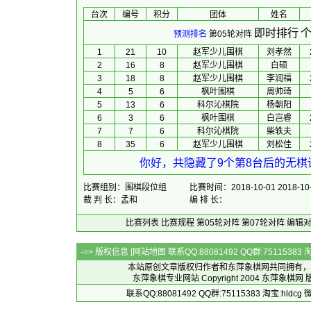
台次
编号
积分
团体
 姓名 
即时排行
个
预测排名
第05轮对阵
1
21
10
赵军少儿围棋
刘孝然
2
16
8
赵军少儿围棋
白硕
3
18
8
赵军少儿围棋
李润福
4
5
6
枫叶围棋
周帅琦
5
13
6
科尔沁棋院
杨朝阳
6
3
6
枫叶围棋
白岂睿
7
7
6
科尔沁棋院
柴轶夫
8
35
6
赵军少儿围棋
刘松佳
你好，共隐藏了9个第8台后的无棋谱
比赛组别：围棋段位组
比赛时间：2018-10-01 2018-10
裁 判 长：孟和
编 排 长：
比赛列表
比赛规程
第05轮对阵
第07轮对阵
编辑
-=> 版权信息 [
网站地图
联系QQ:88081492 QQ群:7511538
本站原创文章版权归作者和
东萍象棋网
共同拥有，
东萍象棋专业网站 Copyright 2004
东萍象棋网
版
联系QQ:88081492 QQ群:75115383 淘宝:h