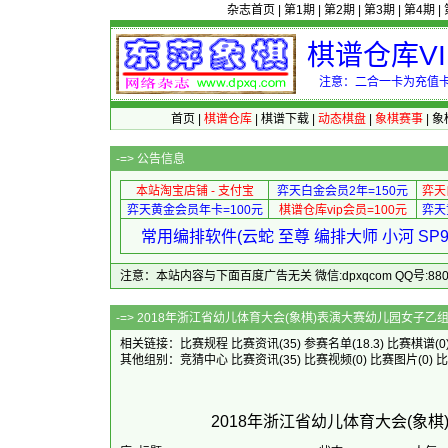
杂志首页
|
第1期
|
第2期
|
第3期
|
第4期
|
棋谱仓库V
注意：二合一卡为充值卡
首页
|
棋谱仓库
|
棋谱下载
|
动态棋盘
|
象棋赛事
|
象
-=>
公告信息
本站淘宝店铺 - 支付宝
弈天白金会员2年=150元
弈天
弈天黄金会员年卡=100元
棋谱仓库vip会员=100元
弈天
常用编排软件(云蛇 至尊 编排大师 小河 S
注意：本站内容与下面百度广告无关 微信:dpxqcom QQ号:88081
-=> 2018年浙江省幼儿体育大会(象棋)表
相关链接：
比赛规程
比赛资讯
(35)
参赛名单
(18.3)
比赛棋谱
(0
其他组别：
竞猜中心
比赛资讯
(35)
比赛视频
(0)
比赛图片
(0)
比
2018年浙江省幼儿体育大会(象棋