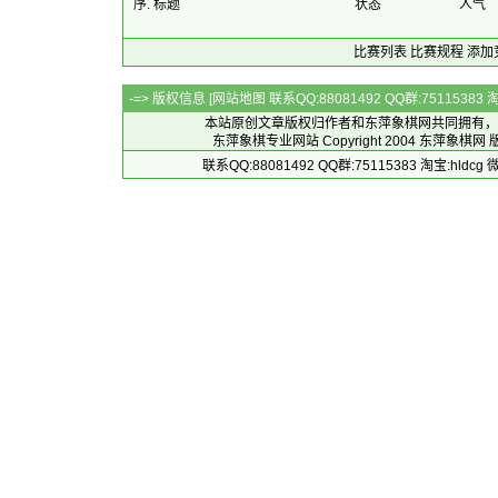
序. 标题
状态
人气
比赛列表
比赛规程
添加
-=> 版权信息 [
网站地图
联系QQ:88081492 QQ群:7511538
本站原创文章版权归作者和
东萍象棋网
共同拥有，
东萍象棋专业网站 Copyright 2004
东萍象棋网
版
联系QQ:88081492 QQ群:75115383 淘宝:h