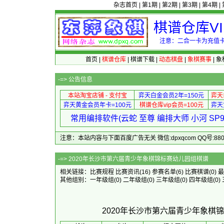
杂志首页
|
第1期
|
第2期
|
第3期
|
第4期
|
棋谱仓库V
注意：二合一卡为充值卡
首页
|
棋谱仓库
|
棋谱下载
|
动态棋盘
|
象棋赛事
|
象
-=>
公告信息
本站淘宝店铺 - 支付宝
弈天白金会员2年=150元
弈天
弈天黄金会员年卡=100元
棋谱仓库vip会员=100元
弈天
常用编排软件(云蛇 至尊 编排大师 小河 S
注意：本站内容与下面百度广告无关 微信:dpxqcom QQ号:88081
-=> 2020年长沙市第六届青
相关链接：
比赛规程
比赛资讯
(16)
参赛名单
(6)
比赛棋谱
(0)
最
其他组别：
一年级组
(0)
二年级组
(0)
三年级组
(0)
四年级组
(0)
2020年长沙市第六届青少年象棋