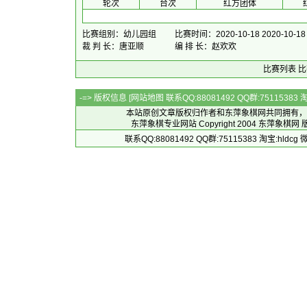
 轮次 
 台次 
红方团体
 
比赛组别：幼儿园组
比赛时间：2020-10-18 2020-10-18
裁 判 长：唐亚顺
编 排 长：赵欢欢
比赛列表
比
-=> 版权信息 [
网站地图
联系QQ:88081492 QQ群:7511538
本站原创文章版权归作者和
东萍象棋网
共同拥有，
东萍象棋专业网站 Copyright 2004
东萍象棋网
版
联系QQ:88081492 QQ群:75115383 淘宝:h