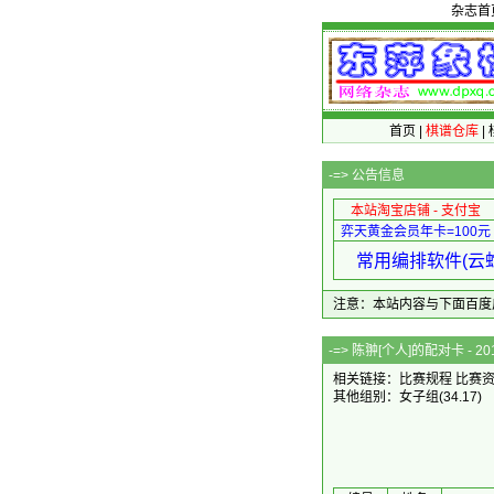
杂志首
首页
|
棋谱仓库
|
-=>
公告信息
本站淘宝店铺 - 支付宝
弈天黄金会员年卡=100元
常用编排软件(云蛇
注意：本站内容与下面百度广告无关
-=> 陈翀[个人
相关链接：
比赛规程
比赛
其他组别：
女子组
(34.17)