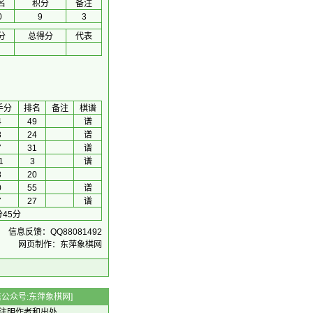
名
积分
备注
0
9
3
分
总得分
代表
手分
排名
备注
棋谱
4
49
谱
8
24
谱
7
31
谱
1
3
谱
8
20
0
55
谱
7
27
谱
45分
信息反馈：QQ88081492
网页制作：东萍象棋网
 微信公众号:东萍象棋网]
注明作者和出处