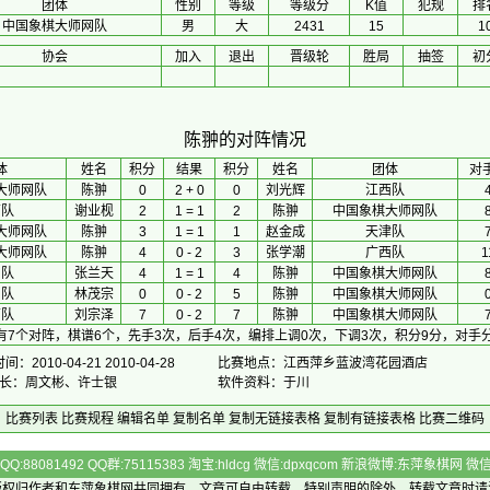
团体
性别
等级
等级分
K值
犯规
排
中国象棋大师网队
男
大
2431
15
1
协会
加入
退出
晋级轮
胜局
抽签
初
陈翀的对阵情况
体
 姓名 
积分
 结果 
积分
 姓名 
团体
对
大师网队
陈翀
0
2 + 0
0
刘光辉
江西队
南队
谢业枧
2
1 = 1
2
陈翀
中国象棋大师网队
大师网队
陈翀
3
1 = 1
1
赵金成
天津队
大师网队
陈翀
4
0 - 2
3
张学潮
广西队
1
岛队
张兰天
4
1 = 1
4
陈翀
中国象棋大师网队
门队
林茂宗
0
0 - 2
5
陈翀
中国象棋大师网队
南队
刘宗泽
7
0 - 2
7
陈翀
中国象棋大师网队
有7个对阵，棋谱6个，先手3次，后手4次，编排上调0次，下调3次，积分9分，对手分
：2010-04-21 2010-04-28
比赛地点：江西萍乡蓝波湾花园酒店
排 长：周文彬、许士银
软件资料：于川
比赛列表
比赛规程
编辑名单
复制名单
复制无链接表格
复制有链接表格
比赛二维码
Q:88081492 QQ群:75115383 淘宝:hldcg 微信:dpxqcom 新浪微博:东萍象棋网
版权归作者和
东萍象棋网
共同拥有，文章可自由转载，特别声明的除外，转载文章时请