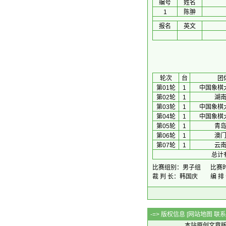
编号
姓名
1
陈翀
报名
英文
 轮次 
台
团
第01轮
1
中国象棋
第02轮
1
湖
第03轮
1
中国象棋
第04轮
1
中国象棋
第05轮
1
青
第06轮
1
澳
第07轮
1
云
总计
比赛组别：男子组
比赛时间
裁 判 长：韩国庆
编 
-=> 版权信息 [
网站地图
联系Q
本站原创文章