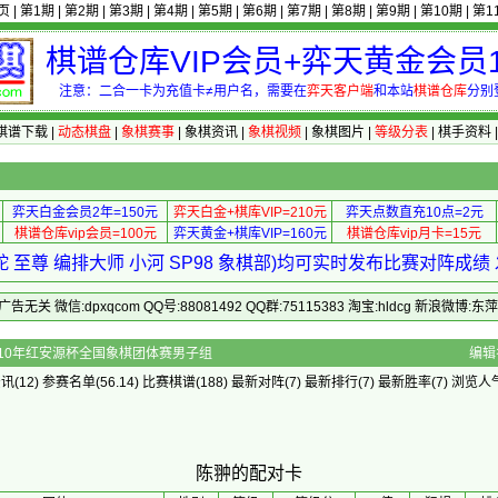
页
|
第1期
|
第2期
|
第3期
|
第4期
|
第5期
|
第6期
|
第7期
|
第8期
|
第9期
|
第10期
|
第1
棋谱仓库VIP会员+弈天黄金会员1
注意：二合一卡为充值卡≠用户名，需要在
弈天客户端
和本站
棋谱仓库
分别
棋谱下载
|
动态棋盘
|
象棋赛事
|
象棋资讯
|
象棋视频
|
象棋图片
|
等级分表
|
棋手资料
弈天白金会员2年=150元
弈天白金+棋库VIP=210元
弈天点数直充10点=2元
棋谱仓库vip会员=100元
弈天黄金+棋库VIP=160元
棋谱仓库vip月卡=15元
 至尊 编排大师 小河 SP98 象棋部)均可实时发布比赛对阵成
 微信:dpxqcom QQ号:88081492 QQ群:75115383 淘宝:hldcg 新浪微博:
]的配对卡 - 2010年红安源杯全国象棋团体赛男子组
编辑
资讯
(12)
参赛名单
(56.14)
比赛棋谱
(188)
最新对阵
(7)
最新排行
(7)
最新胜率
(7) 浏览人气
陈翀的配对卡