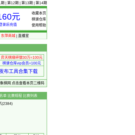
1期
|
第12期
|
第13期
|
第14期
收藏本页
60元
棋谱仓库
登录后充值
使用帮助
|
东萍商城
|
直播室
弈天棋缘碎银30万=100元
棋谱仓库vip会员=100元
绩 发布工具合集下载
东萍象棋网
点击查看本页二维码
名单
比赛规程
比赛列表
(2384)