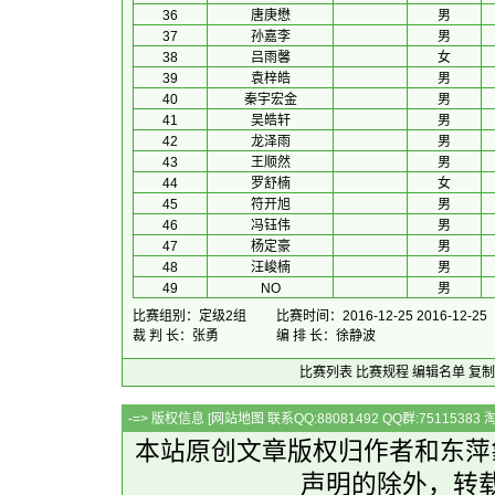
36
唐庚懋
男
37
孙嘉李
男
38
吕雨馨
女
39
袁梓皓
男
40
秦宇宏金
男
41
吴皓轩
男
42
龙泽雨
男
43
王顺然
男
44
罗舒楠
女
45
符开旭
男
46
冯钰伟
男
47
杨定豪
男
48
汪峻楠
男
49
NO
男
比赛组别：定级2组
比赛时间：2016-12-25 2016-12-25
裁 判 长：张勇
编 排 长：徐静波
比赛列表
比赛规程
编辑名单
复制
-=> 版权信息 [
网站地图
联系QQ:88081492 QQ群:7511538
本站原创文章版权归作者和
东萍
声明的除外，转