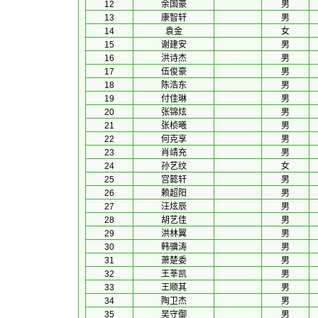
12
余国豪
男
13
康智轩
男
14
袁金
女
15
谢建安
男
16
洪诗杰
男
17
伍俊豪
男
18
陈浩东
男
19
付佳琳
男
20
张锦炫
男
21
张桢曦
男
22
何克享
男
23
肖靖充
男
24
孙艺纹
女
25
宫懿轩
男
26
赖超阳
男
27
汪炫辰
男
28
胡艺佳
男
29
洪林翼
男
30
韩骥涛
男
31
萧楚委
男
32
王莘凯
男
33
王顺其
男
34
陶卫杰
男
35
吴守御
男