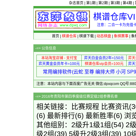
杂志首页
|
第1期
|
第2期
|
第3期
|
第4期
|
棋谱仓库V
注意：二合一卡为充值卡
首页
|
棋谱仓库
|
棋谱下载
|
动态棋盘
|
象棋赛事
|
象
-=>
公告信息
本站淘宝店铺 - 支付宝
弈天白金会员2年=150元
弈天
弈天黄金会员年卡=100元
棋谱仓库vip会员=100元
弈天
常用编排软件(云蛇 至尊 编排大师 小河 S
注意：本站内容与下面百度广告无关 微信:dpxqcom QQ号:88081
-=> 2016年贵阳市第四季
相关链接：
比赛规程
比赛资讯
(
(6)
最新排行
(6)
最新胜率
(6) 浏
其他组别：
2级升1级1组
(54)
2
级2组
(39)
5级升2级3组
(39)
10