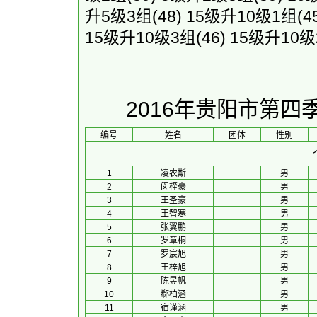
升5级3组
(48)
15级升10级1组
(4
15级升10级3组
(46)
15级升10级
2016年贵阳市第
编号
姓名
团体
性别
1
凌农斯
男
2
闵桎豪
男
3
王圣豪
男
4
王智寒
男
5
张翼鹏
男
6
罗章桐
男
7
罗宸旭
男
8
王梓旭
男
9
陈昱帆
男
10
郗柏涵
男
11
宿谨涵
男