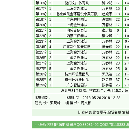
第16轮
2
厦门文广体育队
钟少鸿
17
1 
第17轮
1
上海金外滩队
万春林
15
1 
第18轮
1
北京威凯金环建设京冀联队
赵殿宇
18
1 
第19轮
1
广东碧桂园队
许银川
22
2 
第20轮
1
上海金外滩队
万春林
17
1 
第21轮
2
内蒙古伊泰队
宿少峰
0
1 
第22轮
3
内蒙古伊泰队
宿少峰
1
1 
第23轮
4
上海金外滩队
万春林
20
0 -
第24轮
4
广东新供销天润队
黄光颖
22
1 
第25轮
1
上海金外滩队
万春林
21
1 
第26轮
2
上海金外滩队
万春林
22
1 
第27轮
1
上海金外滩队
万春林
23
2 
第27轮
5
上海金外滩队
万春林
25
0 -
第28轮
2
杭州环境集团队
郭凤达
12
1 
第28轮
6
杭州环境集团队
赵金成
37
2 
第29轮
1
广东碧桂园队
张学潮
25
2 
总计有31个对阵，棋谱31个，先手15次，后
比赛组别：
比赛时间：2018-05-26 2018-12-28
裁 判 长：栾晓峰
编 排 长：周文彬
比赛列表
比赛规程
编辑名单
复制
-=> 版权信息 [
网站地图
联系QQ:88081492 QQ群:7511538