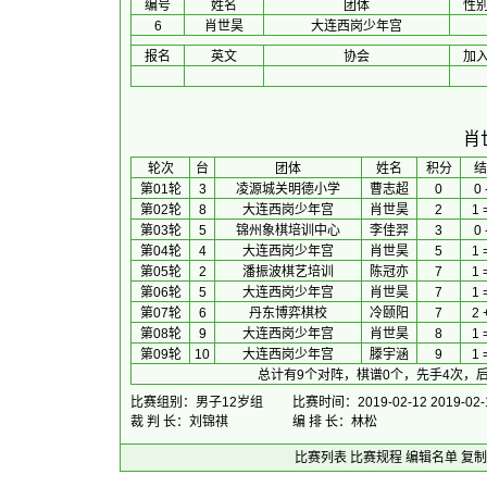
编号
姓名
团体
性
6
肖世昊
大连西岗少年宫
报名
英文
协会
加
肖
 轮次 
台
团体
 姓名 
积分
 结
第01轮
3
凌源城关明德小学
曹志超
0
0 
第02轮
8
大连西岗少年宫
肖世昊
2
1 
第03轮
5
锦州象棋培训中心
李佳羿
3
0 
第04轮
4
大连西岗少年宫
肖世昊
5
1 
第05轮
2
潘振波棋艺培训
陈冠亦
7
1 
第06轮
5
大连西岗少年宫
肖世昊
7
1 
第07轮
6
丹东博弈棋校
冷颐阳
7
2 
第08轮
9
大连西岗少年宫
肖世昊
8
1 
第09轮
10
大连西岗少年宫
滕宇涵
9
1 
总计有9个对阵，棋谱0个，先手4次，后
比赛组别：男子12岁组
比赛时间：2019-02-12 2019-02-
裁 判 长：刘锦祺
编 排 长：林松
比赛列表
比赛规程
编辑名单
复制