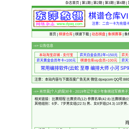
杂志首页
|
第1期
|
第2期
|
第3期
|
第4期
|
棋谱仓库V
注意：二合一卡为充值卡
首页
|
棋谱仓库
|
棋谱下载
|
动态棋盘
|
象棋赛事
|
象
-=>
公告信息
本站淘宝店铺 - 支付宝
弈天白金会员2年=150元
弈天
弈天黄金会员年卡=100元
棋谱仓库vip会员=100元
弈天
常用编排软件(云蛇 至尊 编排大师 小河 S
注意：本站内容与下面百度广告无关 微信:dpxqcom QQ号:88081
-=> 肖世昊[个人]的配对卡 - 2019
相关链接：
比赛规程
比赛资讯
(12)
参赛名单
(42.8)
比赛棋谱
(0
其他组别：
6岁、7岁男女组
(22.5)
男、女8岁组
(24.3)
10岁男