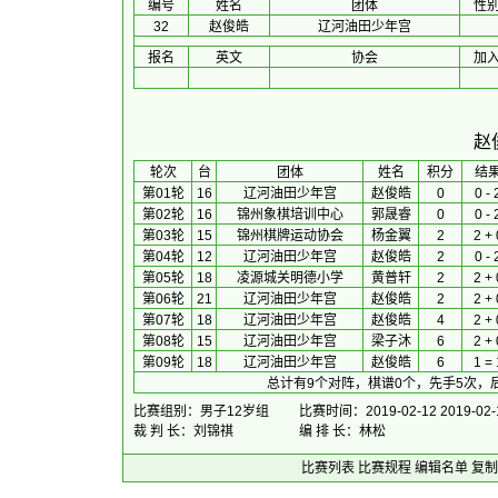
编号
姓名
团体
性
32
赵俊皓
辽河油田少年宫
报名
英文
协会
加
赵
 轮次 
台
团体
 姓名 
积分
 结果
第01轮
16
辽河油田少年宫
赵俊皓
0
0 - 
第02轮
16
锦州象棋培训中心
郭晟睿
0
0 - 
第03轮
15
锦州棋牌运动协会
杨金翼
2
2 + 
第04轮
12
辽河油田少年宫
赵俊皓
2
0 - 
第05轮
18
凌源城关明德小学
黄普轩
2
2 + 
第06轮
21
辽河油田少年宫
赵俊皓
2
2 + 
第07轮
18
辽河油田少年宫
赵俊皓
4
2 + 
第08轮
15
辽河油田少年宫
梁子沐
6
2 + 
第09轮
18
辽河油田少年宫
赵俊皓
6
1 = 
总计有9个对阵，棋谱0个，先手5次，
比赛组别：男子12岁组
比赛时间：2019-02-12 2019-02-
裁 判 长：刘锦祺
编 排 长：林松
比赛列表
比赛规程
编辑名单
复制