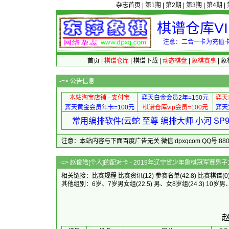
杂志首页
|
第1期
|
第2期
|
第3期
|
第4期
|
棋谱仓库V
注意：二合一卡为充值卡
首页
|
棋谱仓库
|
棋谱下载
|
动态棋盘
|
象棋赛事
|
象
-=>
公告信息
本站淘宝店铺 - 支付宝
弈天白金会员2年=150元
弈天
弈天黄金会员年卡=100元
棋谱仓库vip会员=100元
弈天
常用编排软件(云蛇 至尊 编排大师 小河 S
注意：本站内容与下面百度广告无关 微信:dpxqcom QQ号:88081
-=> 赵俊皓[个人]的配对卡 - 2019
相关链接：
比赛规程
比赛资讯
(12)
参赛名单
(42.8)
比赛棋谱
(0
其他组别：
6岁、7岁男女组
(22.5)
男、女8岁组
(24.3)
10岁男