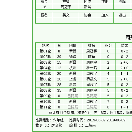
编号
姓名
团体
性别
等级
16
周冠宇
新昌
报名
英文
协会
加入
退出
周
 轮次 
台
团体
 姓名 
积分
 结果 
第01轮
8
新昌
周冠宇
0
0 - 2
第02轮
39
德清
陈章
0
0 - 2
第03轮
15
新昌
周冠宇
2
2 + 0
第04轮
12
杭州
杜一鸣
4
2 + 0
第05轮
20
新昌
周冠宇
4
1 = 1
第06轮
20
上虞
黎凯文
5
2 + 0
第07轮
28
新昌
周冠宇
5
0 - 2
第08轮
35
新昌
周冠宇
5
0 - 2
第09轮
0
已隐藏
已隐藏
5
0 - 2
第10轮
0
新昌
周冠宇
7
0 - 2
第11轮
0
已隐藏
已隐藏
8
1 = 1
总计有11个对阵，棋谱0个，先手6次，后手5次，编
比赛组别：少年组
比赛时间：2019-06-07 2019-06-09
裁 判 长：厉晓秋
编 排 长：王解南