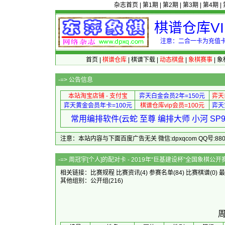
杂志首页
|
第1期
|
第2期
|
第3期
|
第4期
|
棋谱仓库V
注意：二合一卡为充值卡
首页
|
棋谱仓库
|
棋谱下载
|
动态棋盘
|
象棋赛事
|
象
-=>
公告信息
本站淘宝店铺 - 支付宝
弈天白金会员2年=150元
弈天
弈天黄金会员年卡=100元
棋谱仓库vip会员=100元
弈天
常用编排软件(云蛇 至尊 编排大师 小河 S
注意：本站内容与下面百度广告无关 微信:dpxqcom QQ号:88081
-=> 周冠宇[个人]的配对卡 - 2019年
相关链接：
比赛规程
比赛资讯
(4)
参赛名单
(84)
比赛棋谱
(0)
最
其他组别：
公开组
(216)