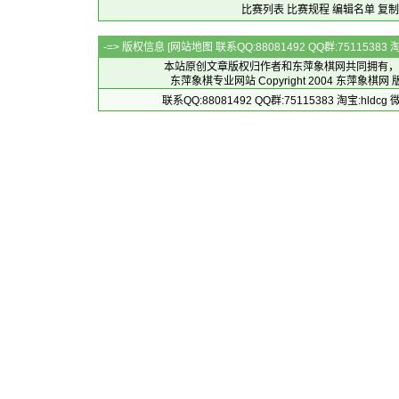
比赛列表
比赛规程
编辑名单
复制
-=> 版权信息 [
网站地图
联系QQ:88081492 QQ群:7511538
本站原创文章版权归作者和
东萍象棋网
共同拥有，
东萍象棋专业网站 Copyright 2004
东萍象棋网
版
联系QQ:88081492 QQ群:75115383 淘宝:h