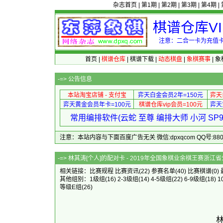
杂志首页
|
第1期
|
第2期
|
第3期
|
第4期
|
棋谱仓库V
注意：二合一卡为充值卡
首页
|
棋谱仓库
|
棋谱下载
|
动态棋盘
|
象棋赛事
|
象
-=>
公告信息
本站淘宝店铺 - 支付宝
弈天白金会员2年=150元
弈天
弈天黄金会员年卡=100元
棋谱仓库vip会员=100元
弈天
常用编排软件(云蛇 至尊 编排大师 小河 S
注意：本站内容与下面百度广告无关 微信:dpxqcom QQ号:88081
-=> 林其涛[个人]的配对卡 - 2019年全国象
相关链接：
比赛规程
比赛资讯
(22)
参赛名单
(40)
比赛棋谱
(0)
其他组别：
1级组
(16)
2-3级组
(14)
4-5级组
(22)
6-9级组
(18)
1
等级E组
(26)