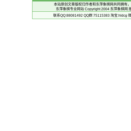
本站原创文章版权归作者和
东萍象棋网
共同拥有，
东萍象棋专业网站 Copyright 2004
东萍象棋网
版
联系QQ:88081492 QQ群:75115383 淘宝:h