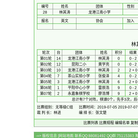
编号
姓名
团体
性别
28
林其涛
龙港江南小学
报名
英文
协会
加入
林
 轮次 
台
团体
 姓名 
积分
 结果 
第01轮
14
龙港江南小学
林其涛
0
0 - 2
第02轮
12
昆阳二小
黄学亮
0
0 - 2
第03轮
10
龙港江南小学
林其涛
2
2 + 0
第04轮
7
茶山实验小学
张俊泽
4
0 - 2
第05轮
3
龙港江南小学
林其涛
6
2 + 0
第06轮
1
平阳中心小学
雷辰浩
9
0 - 2
第07轮
2
永嘉象棋学校
廖浩博
9
2 + 0
总计有7个对阵，棋谱0个，先手3次，后
比赛组别：无等级C组
比赛时间：2019-07-05 2019-07-07
裁 判 长：林进
编 排 长：张文楚
比赛列表
比赛规程
编辑名单
复制
-=> 版权信息 [
网站地图
联系QQ:88081492 QQ群:7511538