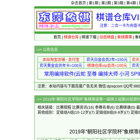
杂志首页
|
第1期
|
第2期
|
第3期
|
第4期
|
棋谱仓库V
注意：二合一卡为充值卡
首页
|
棋谱仓库
|
棋谱下载
|
动态棋盘
|
象棋赛事
|
象
-=>
公告信息
本站淘宝店铺 - 支付宝
弈天白金会员2年=150元
弈天
弈天黄金会员年卡=100元
棋谱仓库vip会员=100元
弈天
常用编排软件(云蛇 至尊 编排大师 小河 S
注意：本站内容与下面百度广告无关 微信:dpxqcom QQ号:88081
-=> 2019年“朝阳社区学院杯”象棋
相关链接：
比赛规程
比赛资讯
(16)
参赛名单
(6)
比赛棋谱
(0)
最
其他组别：
定级组A组(10-12岁)
(7)
定级组B组(8-9岁)
(7)
定级组
2019年“朝阳社区学院杯”象棋