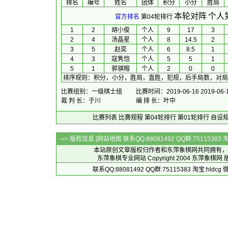
排名
编号
姓名
团体
积分
小分
胜局
本轮对阵
个人
官方排名
第04轮排行
1
2
胡小俊
个人
9
17
3
2
4
汤晶星
个人
8
14.5
2
3
5
赵奕
个人
6
8.5
1
4
3
寇隽恺
个人
5
5
1
5
1
郭骐榕
个人
2
0
0
排序规则
：
积分，小分，胜局，直胜，犯规，后手局数，对局
比赛组别：一级棋士组
比赛时间：2019-06-16 2019-06-
裁 判 长：于川
编 排 长：叶中
比赛列表
比赛规程
第04轮排行
第01轮排行
自设
-=> 版权信息 [
网站地图
联系QQ:88081492 QQ群:7511538
本站原创文章版权归作者和
东萍象棋网
共同拥有，
东萍象棋专业网站 Copyright 2004
东萍象棋网
版
联系QQ:88081492 QQ群:75115383 淘宝:h