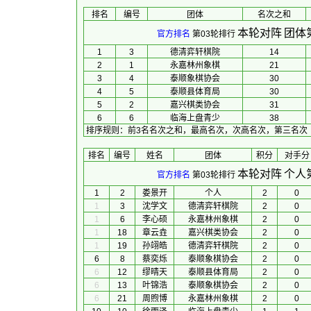
排名
编号
团体
名次之和
本轮对阵
团体
官方排名
第03轮排行
1
3
德清弈轩棋院
14
2
1
永嘉林州象棋
21
3
4
泰顺象棋协会
30
4
5
泰顺县体育局
30
5
2
嘉兴棋类协会
31
6
6
临海上盘青少
38
排序规则
：
前3名名次之和，最高名次，次高名次，第三名次
排名
编号
姓名
团体
积分
对手分
本轮对阵
个人
官方排名
第03轮排行
1
2
娄景开
个人
2
0
1
3
沈学文
德清弈轩棋院
2
0
1
6
李心硕
永嘉林州象棋
2
0
1
18
章云垚
嘉兴棋类协会
2
0
1
19
孙翊皓
德清弈轩棋院
2
0
6
8
蔡奕烁
泰顺象棋协会
2
0
6
12
缪晴天
泰顺县体育局
2
0
6
13
叶锦浩
泰顺象棋协会
2
0
6
21
周煦博
永嘉林州象棋
2
0