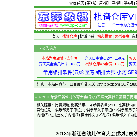
杂志首页
|
第1期
|
第2期
|
第3期
|
第4期
|
棋谱仓库V
注意：二合一卡为充值卡
首页
|
棋谱仓库
|
棋谱下载
|
动态棋盘
|
象棋赛事
|
象
-=>
公告信息
本站淘宝店铺 - 支付宝
弈天白金会员2年=150元
弈天
弈天黄金会员年卡=100元
棋谱仓库vip会员=100元
弈天
常用编排软件(云蛇 至尊 编排大师 小河 S
注意：本站内容与下面百度广告无关 微信:dpxqcom QQ号:88081
-=> 2018年浙江省幼儿体育大会(象棋)表
相关链接：
比赛规程
比赛资讯
(35)
参赛名单
(22.6)
比赛棋谱
(0
其他组别：
俱乐部男子甲组
(7)
俱乐部女子甲组
(7)
俱乐部男子
丙组
(7)
幼儿园女子丙组
(7)
俱乐部女子乙组
(7)
俱乐部女子丙
2018年浙江省幼儿体育大会(象棋)表