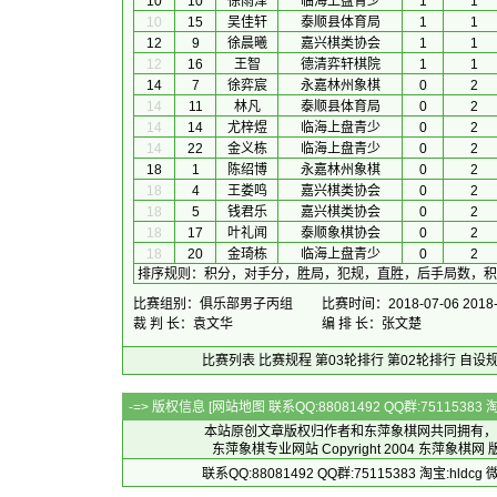
10
10
徐雨泽
临海上盘青少
1
1
10
15
吴佳轩
泰顺县体育局
1
1
12
9
徐晨曦
嘉兴棋类协会
1
1
12
16
王智
德清弈轩棋院
1
1
14
7
徐弈宸
永嘉林州象棋
0
2
14
11
林凡
泰顺县体育局
0
2
14
14
尤梓煜
临海上盘青少
0
2
14
22
金义栋
临海上盘青少
0
2
18
1
陈绍博
永嘉林州象棋
0
2
18
4
王娄鸣
嘉兴棋类协会
0
2
18
5
钱君乐
嘉兴棋类协会
0
2
18
17
叶礼闻
泰顺象棋协会
0
2
18
20
金琦栋
临海上盘青少
0
2
排序规则
：
积分，对手分，胜局，犯规，直胜，后手局数，积
比赛组别：俱乐部男子丙组
比赛时间：2018-07-06 2018-
裁 判 长：袁文华
编 排 长：张文楚
比赛列表
比赛规程
第03轮排行
第02轮排行
自设
-=> 版权信息 [
网站地图
联系QQ:88081492 QQ群:7511538
本站原创文章版权归作者和
东萍象棋网
共同拥有，
东萍象棋专业网站 Copyright 2004
东萍象棋网
版
联系QQ:88081492 QQ群:75115383 淘宝:h