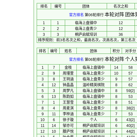
排名
编号
团体
名次之和
本轮对阵
团体
官方排名
第06轮排行
1
1
临海上盘镇中
12
2
2
临海上盘青少
12
3
3
桐庐启赋培训
36
排序规则
：
前3名名次之和，最高名次，次高名次，第三名次
排名
编号
姓名
团体
积分
对手分
本轮对阵
个人
官方排名
第06轮排行
1
7
金枝
临海上盘镇中
14
58
2
9
周瑾萱
临海上盘青少
10
57
3
8
王玥涵
临海上盘青少
9
57
4
12
钟晶晶
温岭精英棋院
8
62
5
3
周梦凡
临海上盘镇中
8
59[2]
6
13
陈韵如
临海上盘镇中
8
53
7
1
王慧雪
临海上盘青少
8
51
8
4
周麦淇
临海上盘青少
8
38[2]
9
11
李梓涵
临海上盘青少
7
53
10
6
徐子璇
个人
6
43[2]
11
14
邹亦可
桐庐启赋培训
6
40[2]
12
10
滕庐悦
桐庐启赋培训
4
44[2]