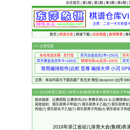
杂志首页
|
第1期
|
第2期
|
第3期
|
第4期
|
棋谱仓库V
注意：二合一卡为充值卡
首页
|
棋谱仓库
|
棋谱下载
|
动态棋盘
|
象棋赛事
|
象
-=>
公告信息
本站淘宝店铺 - 支付宝
弈天白金会员2年=150元
弈天
弈天黄金会员年卡=100元
棋谱仓库vip会员=100元
弈天
常用编排软件(云蛇 至尊 编排大师 小河 S
注意：本站内容与下面百度广告无关 微信:dpxqcom QQ号:88081
-=> 2018年浙江省幼儿体育大会(象棋)表
相关链接：
比赛规程
比赛资讯
(35)
参赛名单
(16.3)
比赛棋谱
(0
其他组别：
俱乐部男子甲组
(7)
俱乐部男子乙组
(7)
俱乐部男女
丙组
(7)
俱乐部女子乙组
(7)
俱乐部男子丙组
(3)
俱乐部女子丙
2018年浙江省幼儿体育大会(象棋)表