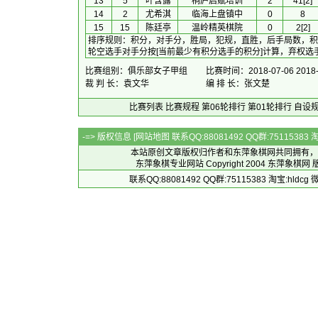
13
5
叶含露
桐庐启赋培训
2
41[2]
14
2
尤希淇
临海上盘镇中
0
8
15
15
陈廷亭
温岭精英棋院
0
2[2]
排序规则
：
积分，对手分，胜局，犯规，直胜，后手局数，积
轮空选手对手分按[当前最少有积分选手的积分]计算，弃权选手
比赛组别：俱乐部女子甲组
比赛时间：2018-07-06 2018-
裁 判 长：袁文华
编 排 长：张文楚
比赛列表
比赛规程
第06轮排行
第01轮排行
自设
-=> 版权信息 [
网站地图
联系QQ:88081492 QQ群:7511538
本站原创文章版权归作者和
东萍象棋网
共同拥有，
东萍象棋专业网站 Copyright 2004
东萍象棋网
版
联系QQ:88081492 QQ群:75115383 淘宝:h