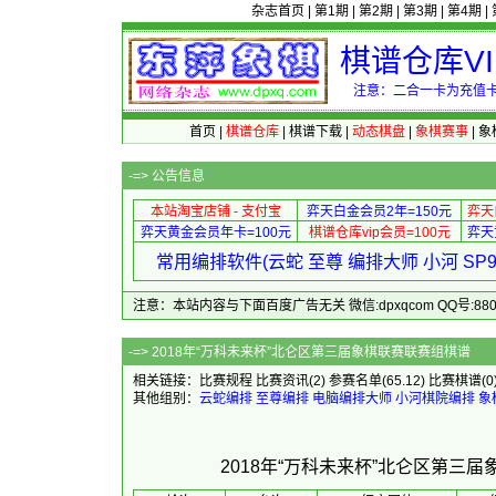
杂志首页
|
第1期
|
第2期
|
第3期
|
第4期
|
棋谱仓库V
注意：二合一卡为充值卡
首页
|
棋谱仓库
|
棋谱下载
|
动态棋盘
|
象棋赛事
|
象
-=>
公告信息
本站淘宝店铺 - 支付宝
弈天白金会员2年=150元
弈天
弈天黄金会员年卡=100元
棋谱仓库vip会员=100元
弈天
常用编排软件(云蛇 至尊 编排大师 小河 S
注意：本站内容与下面百度广告无关 微信:dpxqcom QQ号:88081
-=> 2018年“万科未来杯”北
相关链接：
比赛规程
比赛资讯
(2)
参赛名单
(65.12)
比赛棋谱
(0
其他组别：
云蛇编排
至尊编排
电脑编排大师
小河棋院编排
象
2018年“万科未来杯”北仑区第三