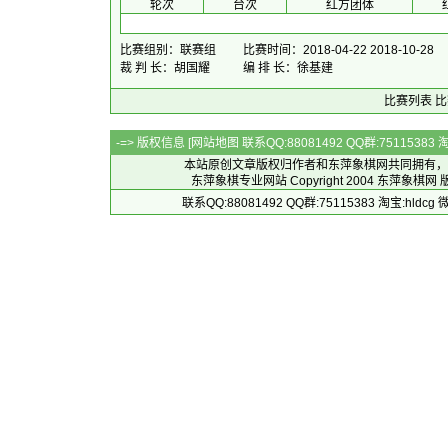
 轮次 
 台次 
红方团体
 
比赛组别：联赛组
比赛时间：2018-04-22 2018-10-28
裁 判 长：胡国耀
编 排 长：徐基建
比赛列表
比
-=> 版权信息 [
网站地图
联系QQ:88081492 QQ群:7511538
本站原创文章版权归作者和
东萍象棋网
共同拥有，
东萍象棋专业网站 Copyright 2004
东萍象棋网
版
联系QQ:88081492 QQ群:75115383 淘宝:h