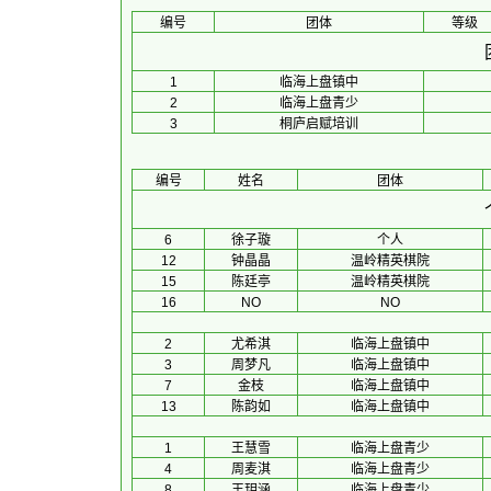
编号
团体
等级
1
临海上盘镇中
2
临海上盘青少
3
桐庐启赋培训
编号
姓名
团体
6
徐子璇
个人
12
钟晶晶
温岭精英棋院
15
陈廷亭
温岭精英棋院
16
NO
NO
2
尤希淇
临海上盘镇中
3
周梦凡
临海上盘镇中
7
金枝
临海上盘镇中
13
陈韵如
临海上盘镇中
1
王慧雪
临海上盘青少
4
周麦淇
临海上盘青少
8
王玥涵
临海上盘青少