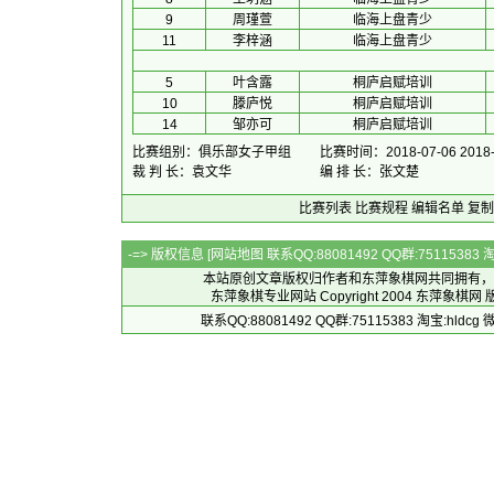
9
周瑾萱
临海上盘青少
11
李梓涵
临海上盘青少
5
叶含露
桐庐启赋培训
10
滕庐悦
桐庐启赋培训
14
邹亦可
桐庐启赋培训
比赛组别：俱乐部女子甲组
比赛时间：2018-07-06 2018-
裁 判 长：袁文华
编 排 长：张文楚
比赛列表
比赛规程
编辑名单
复制
-=> 版权信息 [
网站地图
联系QQ:88081492 QQ群:7511538
本站原创文章版权归作者和
东萍象棋网
共同拥有，
东萍象棋专业网站 Copyright 2004
东萍象棋网
版
联系QQ:88081492 QQ群:75115383 淘宝:h