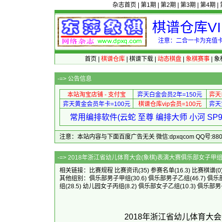
杂志首页
|
第1期
|
第2期
|
第3期
|
第4期
|
棋谱仓库V
注意：二合一卡为充值卡
首页
|
棋谱仓库
|
棋谱下载
|
动态棋盘
|
象棋赛事
|
象
-=>
公告信息
本站淘宝店铺 - 支付宝
弈天白金会员2年=150元
弈天
弈天黄金会员年卡=100元
棋谱仓库vip会员=100元
弈天
常用编排软件(云蛇 至尊 编排大师 小河 S
注意：本站内容与下面百度广告无关 微信:dpxqcom QQ号:88081
-=> 2018年浙江省幼儿体育大会(象
相关链接：
比赛规程
比赛资讯
(35)
参赛名单
(16.3)
比赛棋谱
(0
其他组别：
俱乐部男子甲组
(30.6)
俱乐部男子乙组
(46.7)
俱乐
组
(28.5)
幼儿园女子丙组
(8.2)
俱乐部女子乙组
(10.3)
俱乐部男
2018年浙江省幼儿体育大