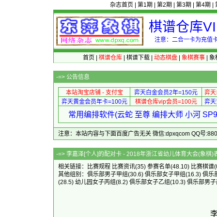
杂志首页
|
第1期
|
第2期
|
第3期
|
第4期
|
棋谱仓库V
注意：二合一卡为充值卡
首页
|
棋谱仓库
|
棋谱下载
|
动态棋盘
|
象棋赛事
|
象
-=>
公告信息
本站淘宝店铺 - 支付宝
弈天白金会员2年=150元
弈天
弈天黄金会员年卡=100元
棋谱仓库vip会员=100元
弈天
常用编排软件(云蛇 至尊 编排大师 小河 S
注意：本站内容与下面百度广告无关 微信:dpxqcom QQ号:88081
-=> 李嘉泽[个人]的配对卡 - 2018年浙江省幼
相关链接：
比赛规程
比赛资讯
(35)
参赛名单
(48.10)
比赛棋谱
(
其他组别：
俱乐部男子甲组
(30.6)
俱乐部女子甲组
(16.3)
俱乐
(28.5)
幼儿园女子丙组
(8.2)
俱乐部女子乙组
(10.3)
俱乐部男子