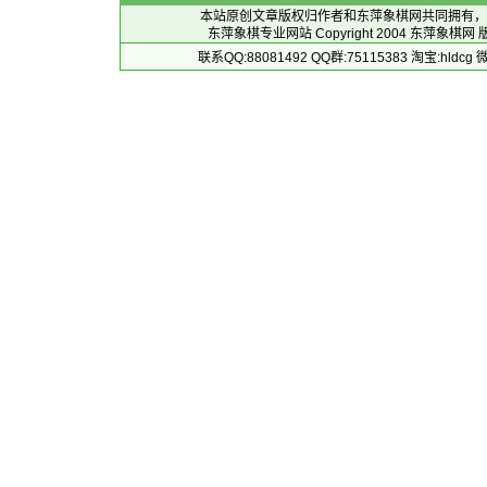
本站原创文章版权归作者和
东萍象棋网
共同拥有，
东萍象棋专业网站 Copyright 2004
东萍象棋网
版
联系QQ:88081492 QQ群:75115383 淘宝:h