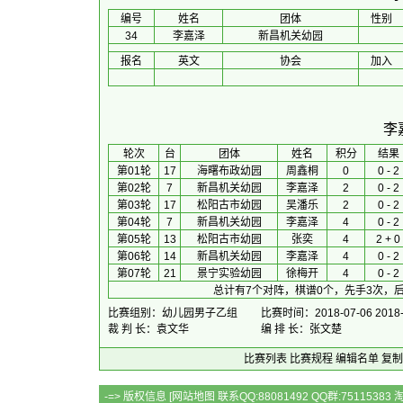
编号
姓名
团体
性别
34
李嘉泽
新昌机关幼园
报名
英文
协会
加入
李
 轮次 
台
团体
 姓名 
积分
 结果 
第01轮
17
海曙布政幼园
周鑫桐
0
0 - 2
第02轮
7
新昌机关幼园
李嘉泽
2
0 - 2
第03轮
17
松阳古市幼园
吴潘乐
2
0 - 2
第04轮
7
新昌机关幼园
李嘉泽
4
0 - 2
第05轮
13
松阳古市幼园
张奕
4
2 + 0
第06轮
14
新昌机关幼园
李嘉泽
4
0 - 2
第07轮
21
景宁实验幼园
徐梅开
4
0 - 2
总计有7个对阵，棋谱0个，先手3次，后
比赛组别：幼儿园男子乙组
比赛时间：2018-07-06 2018-
裁 判 长：袁文华
编 排 长：张文楚
比赛列表
比赛规程
编辑名单
复制
-=> 版权信息 [
网站地图
联系QQ:88081492 QQ群:7511538