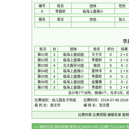
编号
姓名
团体
性别
6
李晨昕
临海上盘镇小
报名
英文
协会
加入
李
 轮次 
台
团体
 姓名 
积分
 结果 
第01轮
3
临海上盘幼园
王子文
0
2 + 0
第02轮
2
临海上盘镇小
李晨昕
0
2 + 0
第03轮
4
北大磐安分园
施润
0
0 - 2
第04轮
1
临海上盘镇小
夏梓洋
6
2 + 0
第05轮
4
临海上盘镇小
李晨昕
4
0 - 2
第06轮
2
临海上盘幼园
金馨雅
2
0 - 2
第07轮
3
临海上盘镇小
李晨昕
6
2 + 0
总计有7个对阵，棋谱0个，先手3次，后
比赛组别：幼儿园女子丙组
比赛时间：2018-07-06 2018-
裁 判 长：袁文华
编 排 长：张文楚
比赛列表
比赛规程
编辑名单
复制
-=> 版权信息 [
网站地图
联系QQ:88081492 QQ群:7511538