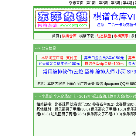
杂志首页
|
第1期
|
第2期
|
第3期
|
第4期
|
棋谱仓库V
注意：二合一卡为充值卡
首页
|
棋谱仓库
|
棋谱下载
|
动态棋盘
|
象棋赛事
|
象
-=>
公告信息
本站淘宝店铺 - 支付宝
弈天白金会员2年=150元
弈天
弈天黄金会员年卡=100元
棋谱仓库vip会员=100元
弈天
常用编排软件(云蛇 至尊 编排大师 小河 S
注意：本站内容与下面百度广告无关 微信:dpxqcom QQ号:88081
-=> 李晨昕[个人]的配对卡 - 2018年浙江省幼
相关链接：
比赛规程
比赛资讯
(35)
参赛名单
(8.2)
比赛棋谱
(0)
其他组别：
俱乐部男子甲组
(30.6)
俱乐部女子甲组
(16.3)
俱乐
组
(18.3)
幼儿园男子丙组
(28.5)
俱乐部女子乙组
(10.3)
俱乐部