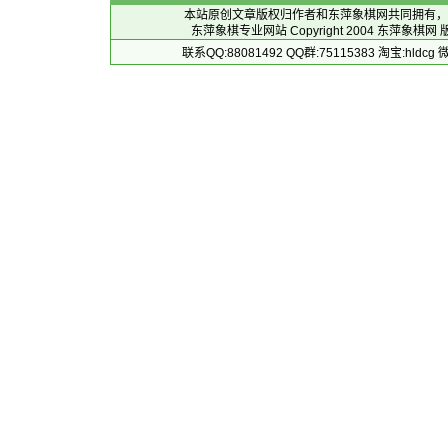
本站原创文章版权归作者和
东萍象棋网
共同拥有，
东萍象棋专业网站 Copyright 2004
东萍象棋网
版
联系QQ:88081492 QQ群:75115383 淘宝:h