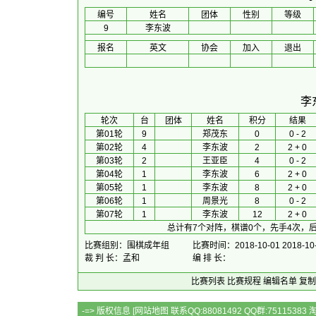
编号
姓名
团体
性别
等级
9
李东波
报名
英文
协会
加入
退出
李
 轮次 
台
团体
 姓名 
积分
 结果 
第01轮
9
郑茂东
0
0 - 2
第02轮
4
李东波
2
2 + 0
第03轮
2
王亚臣
4
0 - 2
第04轮
1
李东波
6
2 + 0
第05轮
1
李东波
8
2 + 0
第06轮
1
周景光
8
0 - 2
第07轮
1
李东波
12
2 + 0
总计有7个对阵，棋谱0个，先手4次，后
比赛组别：围棋成年组
比赛时间：2018-10-01 2018-10
裁 判 长：孟和
编 排 长：
比赛列表
比赛规程
编辑名单
复制
-=> 版权信息 [
网站地图
联系QQ:88081492 QQ群:7511538