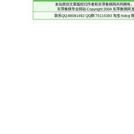
本站原创文章版权归作者和
东萍象棋网
共同拥有，
东萍象棋专业网站 Copyright 2004
东萍象棋网
版
联系QQ:88081492 QQ群:75115383 淘宝:h