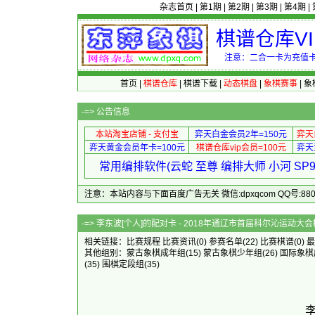
杂志首页
|
第1期
|
第2期
|
第3期
|
第4期
|
棋谱仓库V
注意：二合一卡为充值卡
首页
|
棋谱仓库
|
棋谱下载
|
动态棋盘
|
象棋赛事
|
象
-=>
公告信息
本站淘宝店铺 - 支付宝
弈天白金会员2年=150元
弈天
弈天黄金会员年卡=100元
棋谱仓库vip会员=100元
弈天
常用编排软件(云蛇 至尊 编排大师 小河 S
注意：本站内容与下面百度广告无关 微信:dpxqcom QQ号:88081
-=> 李东波[个人]的配对卡 - 2018年通辽
相关链接：
比赛规程
比赛资讯
(0)
参赛名单
(22)
比赛棋谱
(0)
最
其他组别：
蒙古象棋成年组
(15)
蒙古象棋少年组
(26)
国际象棋
(35)
围棋定段组
(35)