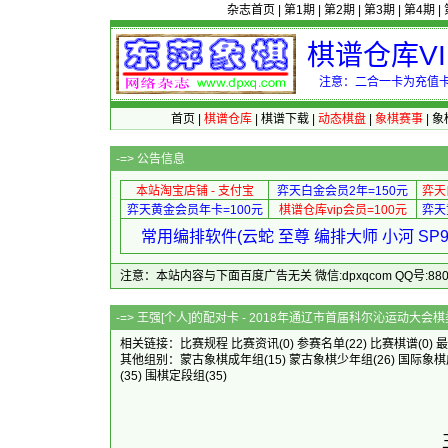
杂志首页
|
第1期
|
第2期
|
第3期
|
第4期
|
棋谱仓库V
注意：二合一卡为充值卡
首页
|
棋谱仓库
|
棋谱下载
|
动态棋盘
|
象棋赛事
|
象
-=>
公告信息
本站淘宝店铺 - 支付宝
弈天白金会员2年=150元
弈天
弈天黄金会员年卡=100元
棋谱仓库vip会员=100元
弈天
常用编排软件(云蛇 至尊 编排大师 小河 S
注意：本站内容与下面百度广告无关 微信:dpxqcom QQ号:88081
-=> 王强[个人]的配对卡 - 2018年通辽
相关链接：
比赛规程
比赛资讯
(0)
参赛名单
(22)
比赛棋谱
(0)
最
其他组别：
蒙古象棋成年组
(15)
蒙古象棋少年组
(26)
国际象棋
(35)
围棋定段组
(35)