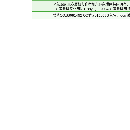
本站原创文章版权归作者和
东萍象棋网
共同拥有，
东萍象棋专业网站 Copyright 2004
东萍象棋网
版
联系QQ:88081492 QQ群:75115383 淘宝:h