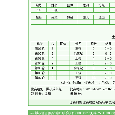
编号
姓名
团体
性别
等级
14
王强
报名
英文
协会
加入
退出
 轮次 
台
团体
 姓名 
积分
 结果 
第01轮
3
王强
0
2 + 0
第02轮
2
范崇斌
2
0 - 2
第03轮
4
王强
4
2 + 0
第04轮
2
王强
6
2 + 0
第05轮
1
李东波
8
2 + 0
第06轮
3
王强
8
2 + 0
第07轮
2
王强
10
2 + 0
总计有7个对阵，棋谱0个，先手5次，后
比赛组别：围棋成年组
比赛时间：2018-10-01 2018-10
裁 判 长：孟和
编 排 长：
比赛列表
比赛规程
编辑名单
复制
-=> 版权信息 [
网站地图
联系QQ:88081492 QQ群:7511538