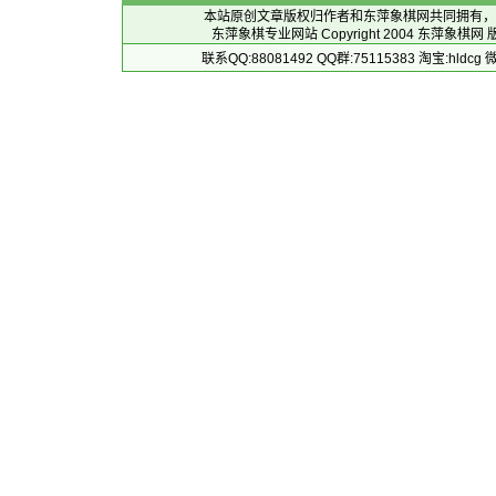
本站原创文章版权归作者和
东萍象棋网
共同拥有，
东萍象棋专业网站 Copyright 2004
东萍象棋网
版
联系QQ:88081492 QQ群:75115383 淘宝:h