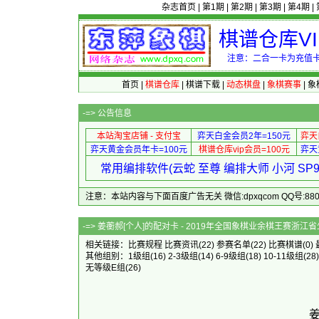
杂志首页
|
第1期
|
第2期
|
第3期
|
第4期
|
棋谱仓库V
注意：二合一卡为充值卡
首页
|
棋谱仓库
|
棋谱下载
|
动态棋盘
|
象棋赛事
|
象
-=>
公告信息
本站淘宝店铺 - 支付宝
弈天白金会员2年=150元
弈天
弈天黄金会员年卡=100元
棋谱仓库vip会员=100元
弈天
常用编排软件(云蛇 至尊 编排大师 小河 S
注意：本站内容与下面百度广告无关 微信:dpxqcom QQ号:88081
-=> 姜蘅郝[个人]的配对卡 - 2019年全国象棋
相关链接：
比赛规程
比赛资讯
(22)
参赛名单
(22)
比赛棋谱
(0)
其他组别：
1级组
(16)
2-3级组
(14)
6-9级组
(18)
10-11级组
(28
无等级E组
(26)