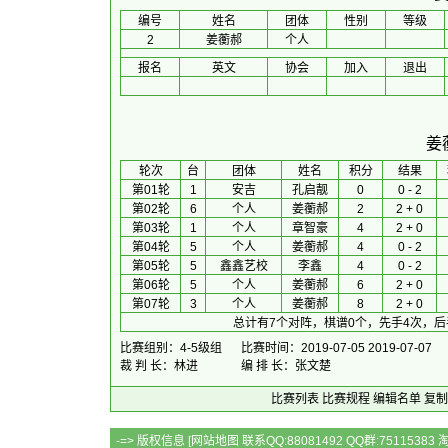
编号
姓名
团体
性别
等级
2
姜蘅郝
个人
报名
英文
协会
加入
退出
姜
 轮次 
台
团体
 姓名 
积分
 结果 
第01轮
1
安吉
孔启靓
0
0 - 2
第02轮
6
个人
姜蘅郝
2
2 + 0
第03轮
1
个人
章智豪
4
2 + 0
第04轮
5
个人
姜蘅郝
4
0 - 2
第05轮
5
鑫鑫艺校
李鑫
4
0 - 2
第06轮
5
个人
姜蘅郝
6
2 + 0
第07轮
3
个人
姜蘅郝
8
2 + 0
总计有7个对阵，棋谱0个，先手4次，后
比赛组别：4-5级组
比赛时间：2019-07-05 2019-07-07
裁 判 长：林进
编 排 长：张文楚
比赛列表
比赛规程
编辑名单
复制
-=> 版权信息 [
网站地图
联系QQ:88081492 QQ群:7511538