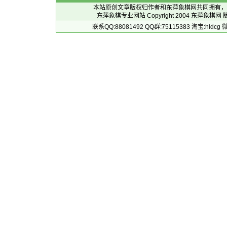
本站原创文章版权归作者和
东萍象棋网
共同拥有，
东萍象棋专业网站 Copyright 2004
东萍象棋网
版
联系QQ:88081492 QQ群:75115383 淘宝:h