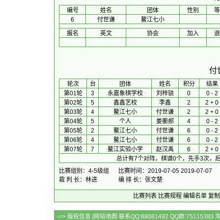
编号
姓名
团体
性别
等
6
付世谦
鳌江七小
报名
英文
协会
加入
退
付
 轮次 
台
团体
 姓名 
积分
 结果 
第01轮
3
永嘉象棋学校
刘梓骁
0
0 - 2
第02轮
5
鑫鑫艺校
李鑫
2
2 + 0
第03轮
4
鳌江七小
付世谦
2
2 + 0
第04轮
5
个人
姜蘅郝
4
0 - 2
第05轮
2
鳌江七小
付世谦
6
0 - 2
第06轮
4
鳌江七小
付世谦
6
0 - 2
第07轮
7
鳌江实验小学
赵汉禹
6
2 + 0
总计有7个对阵，棋谱0个，先手3次，后
比赛组别：4-5级组
比赛时间：2019-07-05 2019-07-07
裁 判 长：林进
编 排 长：张文楚
比赛列表
比赛规程
编辑名单
复制
-=> 版权信息 [
网站地图
联系QQ:88081492 QQ群:7511538