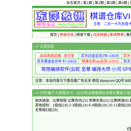
杂志首页
|
第1期
|
第2期
|
第3期
|
第4期
|
棋谱仓库V
注意：二合一卡为充值卡
首页
|
棋谱仓库
|
棋谱下载
|
动态棋盘
|
象棋赛事
|
象
-=>
公告信息
本站淘宝店铺 - 支付宝
弈天白金会员2年=150元
弈天
弈天黄金会员年卡=100元
棋谱仓库vip会员=100元
弈天
常用编排软件(云蛇 至尊 编排大师 小河 S
注意：本站内容与下面百度广告无关 微信:dpxqcom QQ号:88081
-=> 付世谦[个人]的配对卡 - 2019年全国象棋
相关链接：
比赛规程
比赛资讯
(22)
参赛名单
(22)
比赛棋谱
(0)
其他组别：
1级组
(16)
2-3级组
(14)
6-9级组
(18)
10-11级组
(28
无等级E组
(26)